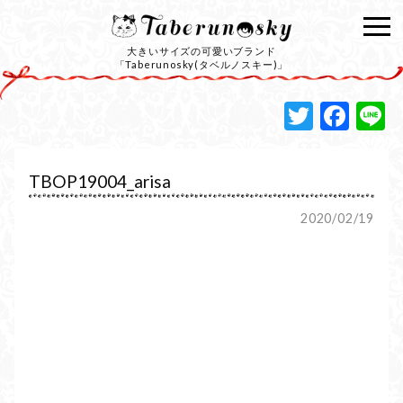
大きいサイズの可愛いブランド
「Taberunosky(タベルノスキー)」
Twitte
Fac
L
TBOP19004_arisa
2020/02/19