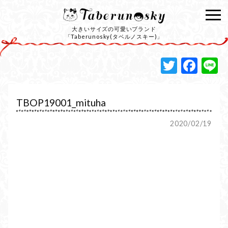
大きいサイズの可愛いブランド
「Taberunosky(タベルノスキー)」
Twitte
Fac
L
TBOP19001_mituha
2020/02/19