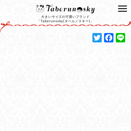
大きいサイズの可愛いブランド
「Taberunosky(タベルノスキー)」
Twitte
Fac
L