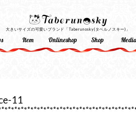
大きいサイズの可愛いブランド
「Taberunosky(タベルノスキー)」
s
Item
Onlineshop
Shop
Medi
ce-11