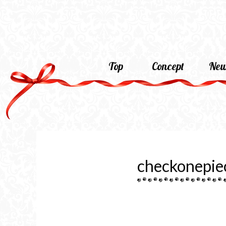
Top
Concept
New
checkonepie