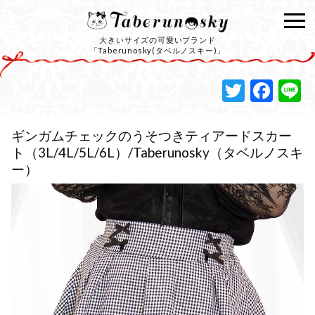
大きいサイズの可愛いブランド
「Taberunosky(タベルノスキー)」
Twitte
Fac
L
ギンガムチェックのうそつきティアードスカー
ト（3L/4L/5L/6L）/Taberunosky（タベルノスキ
ー）