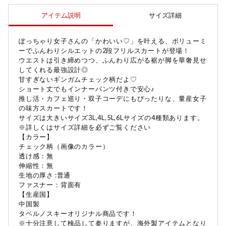
アイテム説明
サイズ詳細
ぽっちゃり女子さんの「かわいい♡」を叶える、ボリューミ
ーでふんわりシルエットの2段フリルスカートが登場！
サイズ
3L
4L
5L
ウエストは引き締めつつ、ふんわり広がる裾が脚を華奢見せ
してくれる最強設計◎
総丈
44
45
46
甘すぎないギンガムチェック柄だよ♡
ショート丈でもインナーパンツ付きで安心♪
ウエスト
78-92
86-102
94-1
推し活・カフェ巡り・双子コーデにもぴったりな、量産女子
の味方スカートです！
裾巾
242
252
262
サイズは大きいサイズ3L,4L,5L,6Lサイズの4種類あります。
※詳しくはサイズ詳細を必ずご覧ください
【カラー】
チェック柄（画像のカラー）
透け感：無
伸縮性：無
生地の厚さ :普通
ファスナー：背面有
【生産国】
中国製
タベルノスキーオリジナル商品です！
※十分注意して検品して参りますが、海外製アイテムとなり