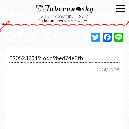
大きいサイズの可愛いブランド
「Taberunosky(タベルノスキー)」
Twitte
Fac
L
0905232319_66d9bed74e3fb
2024/10/05