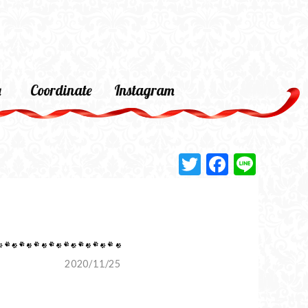
a
Coordinate
Instagram
Twitter
Faceboo
Line
2020/11/25