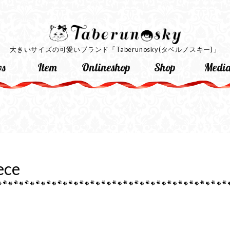
大きいサイズの可愛いブランド
「Taberunosky(タベルノスキー)」
s
Item
Onlineshop
Shop
Medi
ece