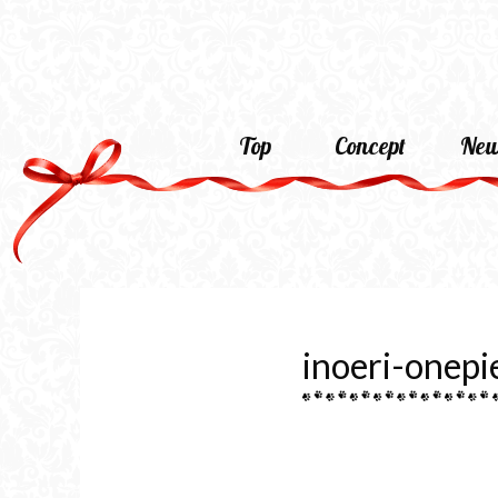
Top
Concept
New
inoeri-onepi