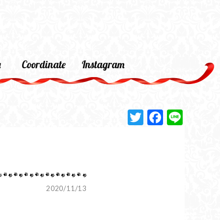
a
Coordinate
Instagram
Twitter
Faceboo
Line
2020/11/13