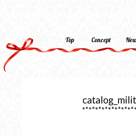
Top
Concept
New
catalog_mili