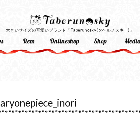
大きいサイズの可愛いブランド
「Taberunosky(タベルノスキー)」
s
Item
Onlineshop
Shop
Medi
taryonepiece_inori