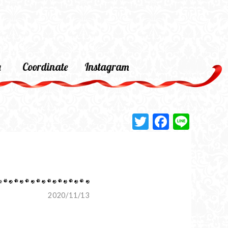
a
Coordinate
Instagram
Twitter
Faceboo
Line
2020/11/13