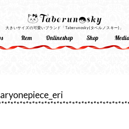
大きいサイズの可愛いブランド
「Taberunosky(タベルノスキー)」
s
Item
Onlineshop
Shop
Medi
taryonepiece_eri