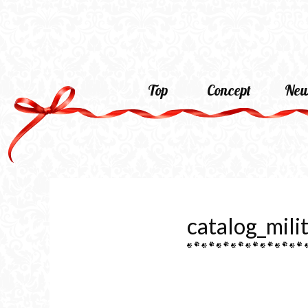
Top
Concept
New
catalog_mili