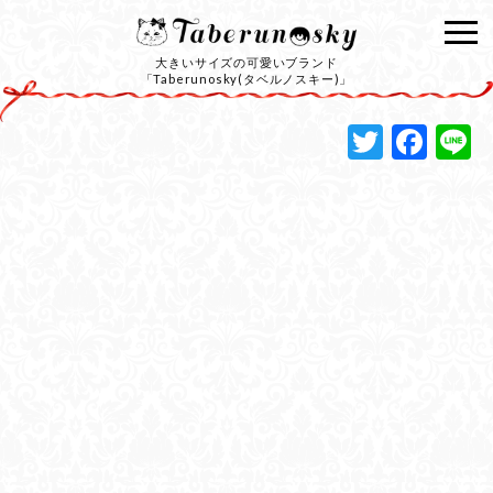
大きいサイズの可愛いブランド
「Taberunosky(タベルノスキー)」
Twitte
Fac
L