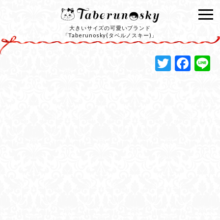
大きいサイズの可愛いブランド
「Taberunosky(タベルノスキー)」
Twitte
Fac
L