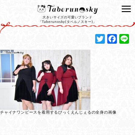
大きいサイズの可愛いブランド
「Taberunosky(タベルノスキー)」
Twitte
Fac
L
チャイナワンピースを着用するびっくえんじぇるの全身の画像