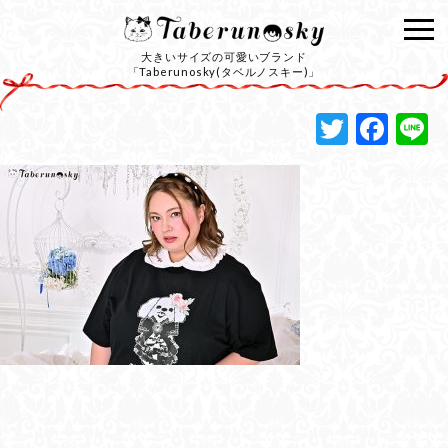
大きいサイズの可愛いブランド
「Taberunosky(タベルノスキー)」
Twitte
Fac
L