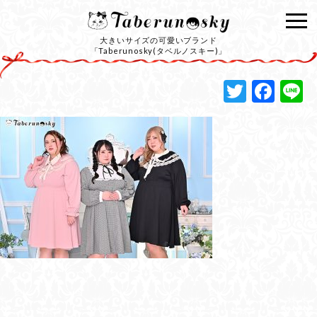
大きいサイズの可愛いブランド
「Taberunosky(タベルノスキー)」
Twitte
Fac
L