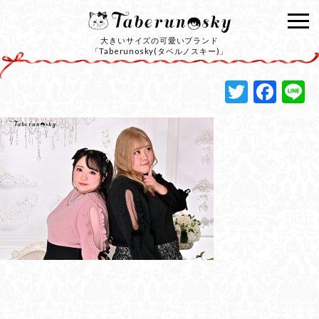
大きいサイズの可愛いブランド
「Taberunosky(タベルノスキー)」
Twitte
Fac
L