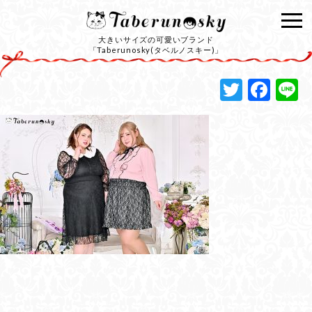
大きいサイズの可愛いブランド
「Taberunosky(タベルノスキー)」
Twitte
Fac
L