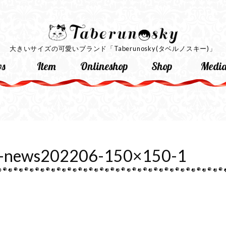
大きいサイズの可愛いブランド
「Taberunosky(タベルノスキー)」
s
Item
Onlineshop
Shop
Medi
y-news202206-150×150-1