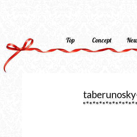
Top
Concept
New
taberunosk