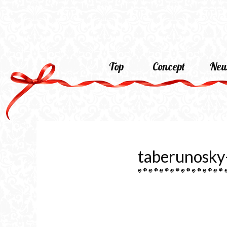
Top
Concept
New
taberunosky