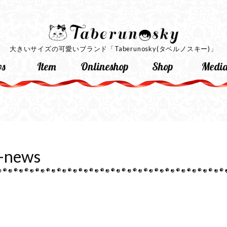
大きいサイズの可愛いブランド
「Taberunosky(タベルノスキー)」
s
Item
Onlineshop
Shop
Medi
-news