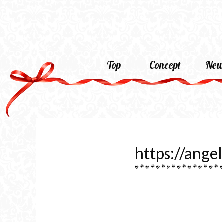
Top
Concept
New
https://ange