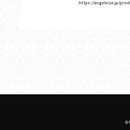
https://angelsize.jp/pro
会